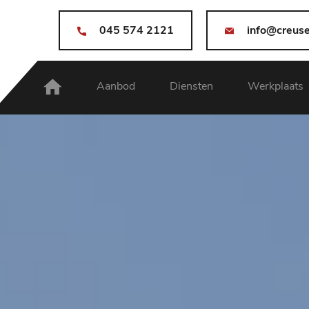
045 574 2121
info@creuse
Aanbod
Diensten
Werkplaats