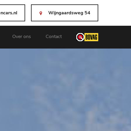
ncars.nl
Wijngaardsweg 54
Over ons
Contact