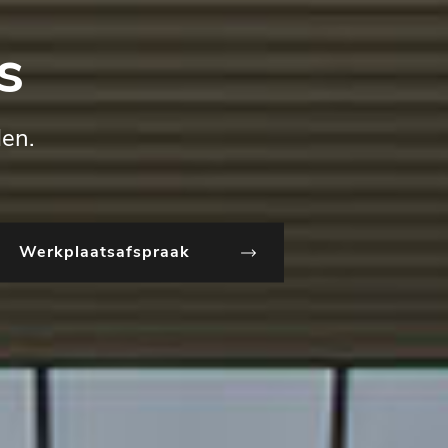
s
den.
Werkplaatsafspraak