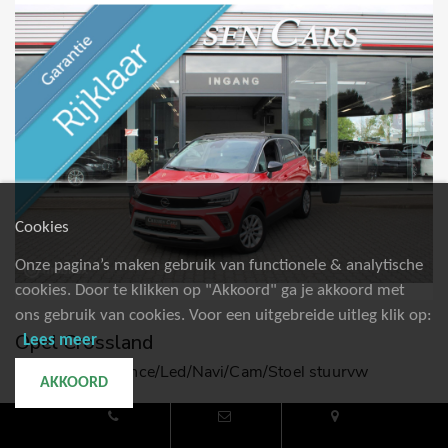
Cookies
Onze pagina’s maken gebruik van functionele & analytische
cookies. Door te klikken op "Akkoord" ga je akkoord met
ons gebruik van cookies. Voor een uitgebreide uitleg klik op:
Opel Crossland
Lees meer
1.2 Turbo Elegance/Led/Navi/Cam/Stoel stuurvw
AKKOORD
€ 15.950,-
€ 245/mnd