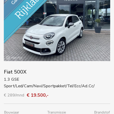
Fiat 500X
1.3 GSE
Sport/Led/Cam/Navi/Sportpakket/Tel/Ecc/Ad.Cc/
€ 19.500,-
€ 289/mnd
Bouwjaar
Transmissie
Brandstof