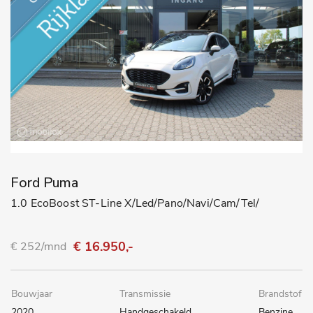
Ford Puma
1.0 EcoBoost ST-Line X/Led/Pano/Navi/Cam/Tel/
€ 16.950,-
€ 252/mnd
Bouwjaar
Transmissie
Brandstof
2020
Handgeschakeld
Benzine