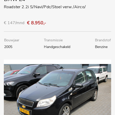
Roadster 2.2i S/Navi/Pdc/Stoel verw./Airco/
€ 8.950,-
€ 147/mnd
Bouwjaar
Transmissie
Brandstof
2005
Handgeschakeld
Benzine