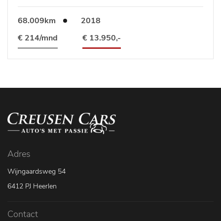
68.009km
2018
€ 214/mnd
€ 13.950,-
Adres
Wijngaardsweg 54
6412 PJ Heerlen
Contact